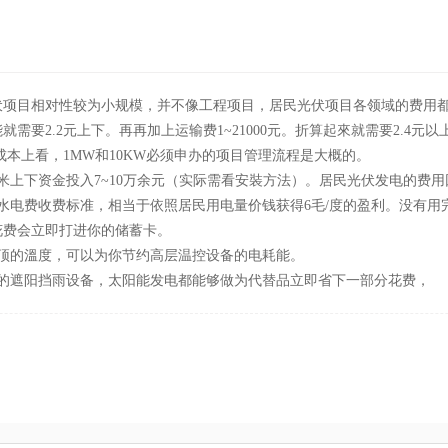
项目相对性较为小规模，并不像工程项目，居民光伏项目各领域的费用都
能就需要2.2元上下。再再加上运输费1~21000元。折算起來就需要2.
成本上看，1MW和10KW必须申办的项目管理流程是大概的。
米上下资金投入7~10万余元（实际需看安裝方法）。居民光伏发电的费
电费收费标准，相当于依照居民用电量价钱获得6毛/度的盈利。没有用完
花费会立即打进你的储蓄卡。
顶的溫度，可以为你节约高层温控设备的电耗能。
的遮阳挡雨设备，太阳能发电都能够做为代替品立即省下一部分花费，