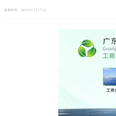
发表时间：2026-03-23 17:32